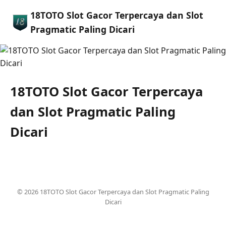
18TOTO Slot Gacor Terpercaya dan Slot
Pragmatic Paling Dicari
18TOTO Slot Gacor Terpercaya
dan Slot Pragmatic Paling
Dicari
© 2026 18TOTO Slot Gacor Terpercaya dan Slot Pragmatic Paling
Dicari